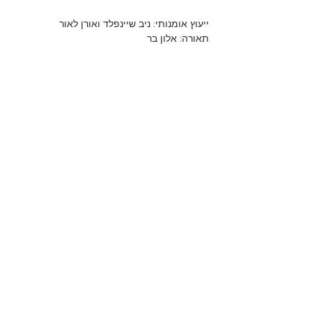
ייעוץ אומנותי: ניב שיינפלד ואורן לאור
תאורה: אלון בר
כרטיסים- https://www.tmu-na.org.il/?
CategoryID=76&ArticleID=4449 
Share This Event
© 2023 by SABOTAL THEATER
Accessibility statement