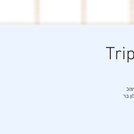
gal
Welcome
My 
sabo
צוב
ון בר