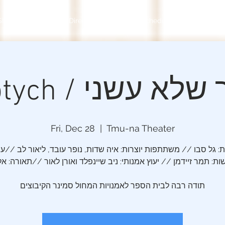
Shows
Movement Director
About
Schedule
POSTCARD
Triptych / א עשני
Fri, Dec 28
  |  
Tmu-na Theater
ת: גל סבו // משתתפות יוצרות: איה שדות, נופר עובד, ליאור לב //עי
ת: תמר זיידמן // יעוץ אמנותי: ניב שיינפלד ואורן לאור //תאורה: אל
תודה רבה לבית הספר לאמנויות המחול סמינר הקיבוצים