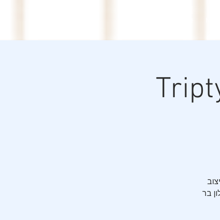
gal
Welcome
My 
sabo
רוך שלא
צוב
ון בר